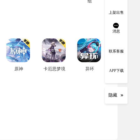
组
上架出售
消息
联系客服
原神
卡厄思梦境
异环
APP下载
隐藏